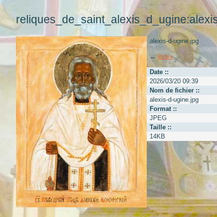
reliques_de_saint_alexis_d_ugine:alexis
alexis-d-ugine.jpg
←
index
Date ::
2026/03/20 09:39
Nom de fichier ::
alexis-d-ugine.jpg
Format ::
JPEG
Taille ::
14KB